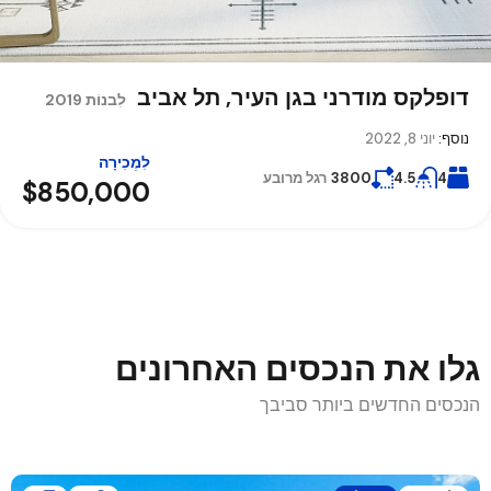
מוּבלָט
דופלקס מודרני בגן העיר, תל אביב
יחידת דיור להשקעה בשכונת הדר, חיפה
לִבנוֹת 2019
לִבנוֹת 2018
נוסף:
יוני 8, 2022
לִמְכִירָה
נוסף:
יוני 13, 2022
4
4.5
3800
רגל מרובע
$850,000
לִמְכִירָה
3
4
4530
רגל מרובע
$740,000
גלו את הנכסים האחרונים
הנכסים החדשים ביותר סביבך