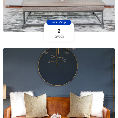
קורל גייבלס
2
נכסים