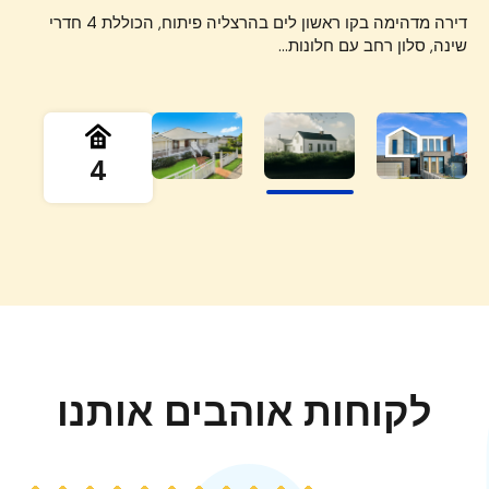
המשקיפה לכנרת וחניה פרטית.…
בפרויקט חדש בבקעה – אחת השכונות האיכותיות בירושלים,
דירה מדהימה בקו ראשון לים בהרצליה פיתוח, הכוללת 4 חדרי
יחידת דיור 2 חדרים מחודשת בשכונת הדר המבוקשת. כוללת סלון
מוצעת דירת 4 חדרים עם סטנדרט בנייה…
שינה, סלון רחב עם חלונות…
קטן, מטבח חדש ושירותים/מקלחת בעיצוב…
4
לקוחות אוהבים אותנו