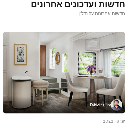
חדשות ועדכונים אחרונים
חדשות אחרונות על נדל"ן
עַל יְדֵי
Fahid
יוני 16, 2022
יוני 15