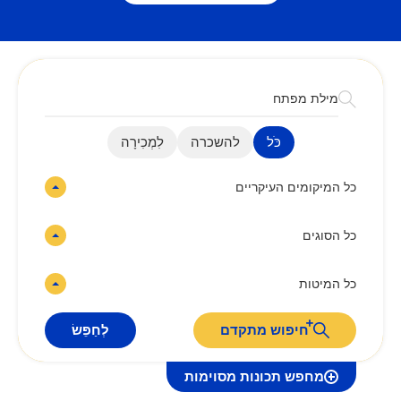
כֹּל
להשכרה
לִמְכִירָה
כל המיקומים העיקריים
כל הסוגים
כל המיטות
חיפוש מתקדם
לְחַפֵּשׂ
מחפש תכונות מסוימות