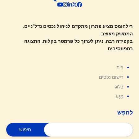
רילהומס מציע פתרון מתקדם לניהול נכסים נדל"ניים.
הממשק מעוצב
בקפידה רבה. ניתן לערוך כל פרמטר בקלות. התצוגה
רספונסיבית.
בַּיִת
רישום נכסים
בלוג
מַגָע
לְחַפֵּשׂ