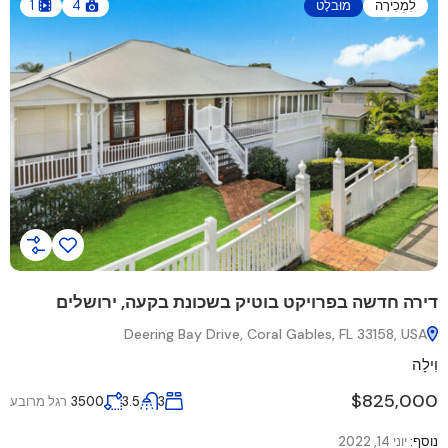
לִמְכִירָה
מוּבלָט
4
1
יח
דירה חדשה בפרויקט בוטיק בשכונת בקעה, ירושלים
Deering Bay Drive, Coral Gables, FL 33158, USA
וִי
וִילָה
0
$825,000
ע
3
3.5
3500
רגל מרובע
נו
נוסף:
יוני 14, 2022