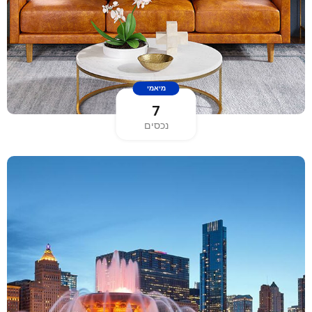
מיאמי
7
נכסים