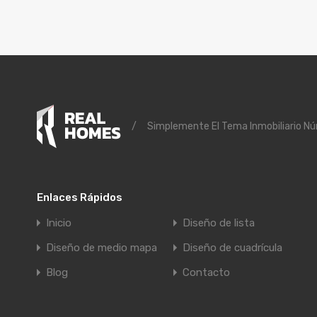
/
Simplemente El Tema Inmobiliario N
Enlaces Rápidos
Inicio
Diseño de lista
Diseño de medio mapa
Diseño de cuadrícula
Blog
Contacto