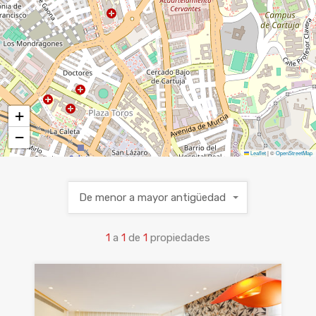
+
−
Leaflet
|
©
OpenStreetMap
De menor a mayor antigüedad
1
a
1
de
1
propiedades