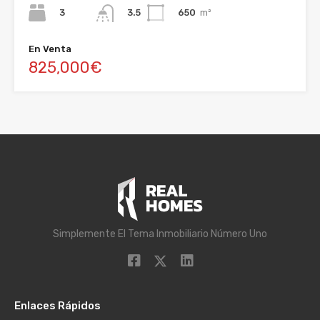
3
650
m²
3.5
En Venta
825,000€
Simplemente El Tema Inmobiliario Número Uno
Enlaces Rápidos