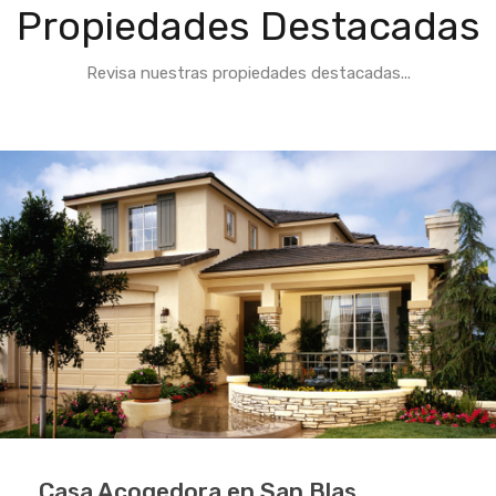
Propiedades Destacadas
Revisa nuestras propiedades destacadas...
Casa Acogedora en San Blas
Villa en Tetuán
Villa de Lujo en Madrid