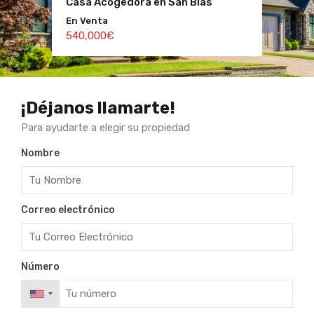
Casa Acogedora en San Blas
Villa de Lujo en Madrid
En Venta
Para Alquiler
540,000€
4,750€ Mensual
¡Déjanos llamarte!
Para ayudarte a elegir su propiedad
Nombre
Correo electrónico
Número